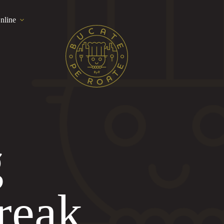
nline
g
reak