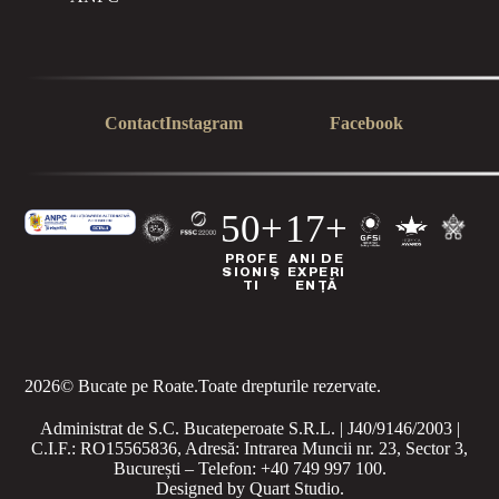
Contact
Instagram
Facebook
50+
17+
PROFE
ANI DE
SIONIȘ
EXPERI
TI
ENȚĂ
2026
© Bucate pe Roate.
Toate drepturile rezervate.
Administrat de S.C. Bucateperoate S.R.L. | J40/9146/2003 |
C.I.F.: RO15565836, Adresă: Intrarea Muncii nr. 23, Sector 3,
București – Telefon: +40 749 997 100.
Designed by
Quart Studio
.