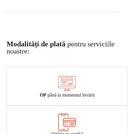
Modalități de plată
pentru serviciile
noastre:
OP
până la momentul livrării
Online cu cardul