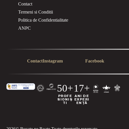
Contact
Termeni si Conditii
Politica de Confidentialitate
ANPC
Contact
Instagram
Facebook
50+
17+
PROFE
ANI DE
SIONIȘ
EXPERI
TI
ENȚĂ
2026
© Bucate pe Roate.
Toate drepturile rezervate.