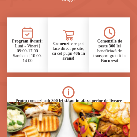
⁠Program livrari:
Comenzile de
Comenzile
se pot
Luni - Vineri |
peste 300 lei
face direct pe site,
09:00-17:00
beneficiază de
cu cel puțin
48h în
Sambata | 10:00-
transport gratuit in
avans!
14:00
Bucuresti
⁠Pentru comenzi
sub 300 lei si/sau in afara orelor de livrare
si/sau in anumite zone din Ilfov
se vor aplica taxe specifice.