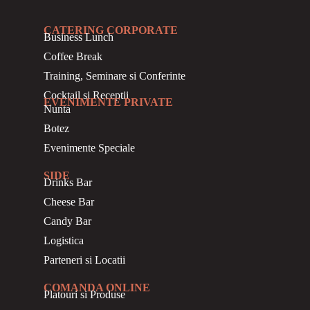
CATERING CORPORATE
Business
Lunch
Coffee Break
Training, Seminare si Conferinte
Cocktail si Receptii
EVENIMENTE PRIVATE
Nunta
Botez
Evenimente Speciale
SIDE
Drinks Bar
Cheese Bar
Candy Bar
Logistica
Parteneri si Locatii
COMANDA ONLINE
Platouri si Produse