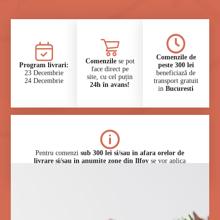
Comenzile de
Comenzile
se pot
⁠Program livrari:
peste 300 lei
face direct pe
23 Decembrie
beneficiază de
site, cu cel puțin
24 Decembrie
transport gratuit
24h în avans!
in
Bucuresti
⁠Pentru comenzi
sub 300 lei si/sau in afara orelor de
livrare si/sau in anumite zone din Ilfov
se vor aplica
taxe specifice.