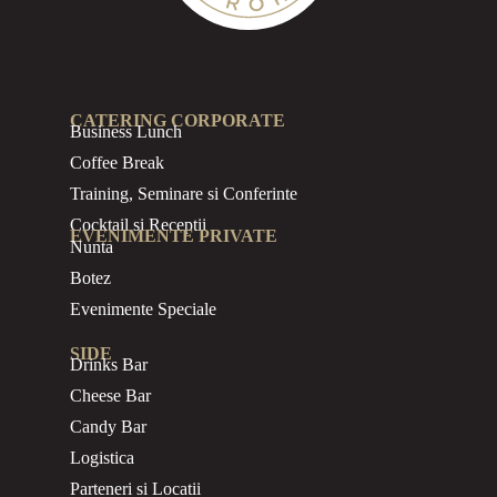
CATERING CORPORATE
Business
Lunch
Coffee Break
Training, Seminare si Conferinte
Cocktail si Receptii
EVENIMENTE PRIVATE
Nunta
Botez
Evenimente Speciale
SIDE
Drinks Bar
Cheese Bar
Candy Bar
Logistica
Parteneri si Locatii