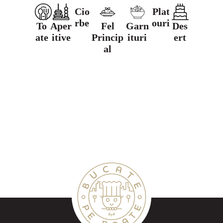
Cio
Plat
rbe
ouri
To
Aper
Fel
Garn
Des
ate
itive
Princip
ituri
ert
al