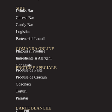
SIDE
Drinks Bar
Cheese Bar
Candy Bar
Logistica
Parteneri si Locatii
COMANDA ONLINE
Platouri si Produse
Ingrediente si Alergeni
Congelate
PRODUSE SPECIALE
Produse de Paste
Produse de Craciun
Cozonaci
Torturi
Parastas
CARTE BLANCHE
Concept