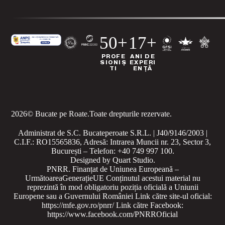
50+
17+
PROFE
ANI DE
SIONIȘ
EXPERI
TI
ENȚĂ
2026
© Bucate pe Roate.
Toate drepturile rezervate.
Administrat de S.C. Bucateperoate S.R.L. | J40/9146/2003 |
C.I.F.: RO15565836, Adresă: Intrarea Muncii nr. 23, Sector 3,
București – Telefon: +40 749 997 100.
Designed by
Quart Studio
.
PNRR. Finanțat de Uniunea Europeană –
UrmătoareaGenerațieUE
Conținutul acestui material nu
reprezintă în mod obligatoriu poziția oficială a Uniunii
Europene sau a Guvernului României
Link către site-ul oficial:
https://mfe.gov.ro/pnrr/
Link către Facebook:
https://www.facebook.com/PNRROficial