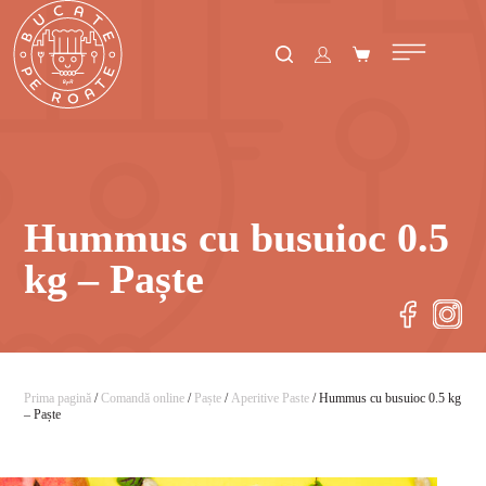
Hummus cu busuioc 0.5
kg – Paște
Prima pagină
/
Comandă online
/
Paște
/
Aperitive Paste
/ Hummus cu busuioc 0.5 kg
– Paște