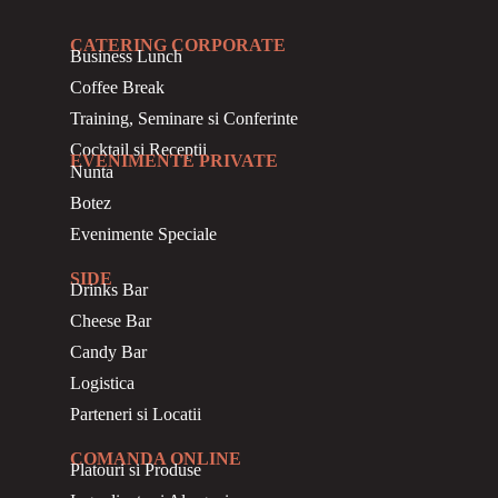
CATERING CORPORATE
Business
Lunch
Coffee Break
Training, Seminare si Conferinte
Cocktail si Receptii
EVENIMENTE PRIVATE
Nunta
Botez
Evenimente Speciale
SIDE
Drinks Bar
Cheese Bar
Candy Bar
Logistica
Parteneri si Locatii
COMANDA ONLINE
Platouri si Produse