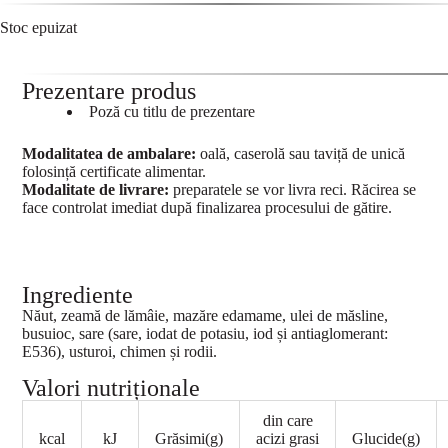
Stoc epuizat
Prezentare produs
Poză cu titlu de prezentare
Modalitatea de ambalare:
oală, caserolă sau taviță de unică
folosință certificate alimentar.
Modalitate de livrare:
preparatele se vor livra reci. Răcirea se
face controlat imediat după finalizarea procesului de gătire.
Ingrediente
Năut, zeamă de lămâie, mazăre edamame, ulei de măsline,
busuioc, sare (sare, iodat de potasiu, iod și antiaglomerant:
E536), usturoi, chimen și rodii.
Valori nutriționale
din care
kcal
kJ
Grăsimi(g)
acizi grasi
Glucide(g)