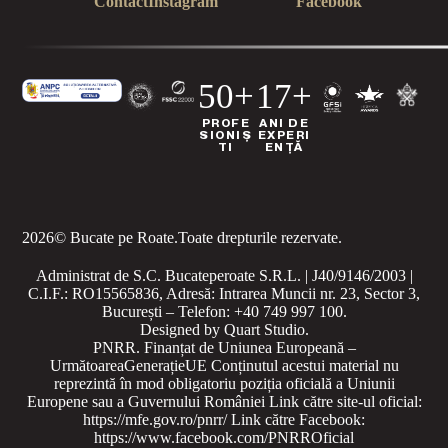
Contact
Instagram
Facebook
50+
17+
PROFE
ANI DE
SIONIȘ
EXPERI
TI
ENȚĂ
2026
© Bucate pe Roate.
Toate drepturile rezervate.
Administrat de S.C. Bucateperoate S.R.L. | J40/9146/2003 |
C.I.F.: RO15565836, Adresă: Intrarea Muncii nr. 23, Sector 3,
București – Telefon: +40 749 997 100.
Designed by
Quart Studio
.
PNRR. Finanțat de Uniunea Europeană –
UrmătoareaGenerațieUE
Conținutul acestui material nu
reprezintă în mod obligatoriu poziția oficială a Uniunii
Europene sau a Guvernului României
Link către site-ul oficial:
https://mfe.gov.ro/pnrr/
Link către Facebook:
https://www.facebook.com/PNRROficial