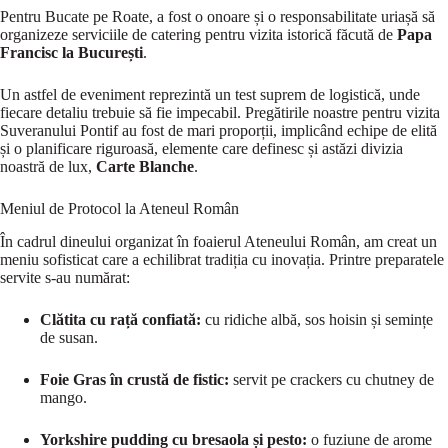
Pentru Bucate pe Roate, a fost o onoare și o responsabilitate uriașă să
organizeze serviciile de catering pentru vizita istorică făcută de
Papa
Francisc la București
.
Un astfel de eveniment reprezintă un test suprem de logistică, unde
fiecare detaliu trebuie să fie impecabil. Pregătirile noastre pentru vizita
Suveranului Pontif au fost de mari proporții, implicând echipe de elită
și o planificare riguroasă, elemente care definesc și astăzi divizia
noastră de lux,
Carte Blanche
.
Meniul de Protocol la Ateneul Român
În cadrul dineului organizat în foaierul Ateneului Român, am creat un
meniu sofisticat care a echilibrat tradiția cu inovația. Printre preparatele
servite s-au numărat:
Clătita cu rață confiată:
cu ridiche albă, sos hoisin și semințe
de susan.
Foie Gras în crustă de fistic:
servit pe crackers cu chutney de
mango.
Yorkshire pudding cu bresaola și pesto:
o fuziune de arome