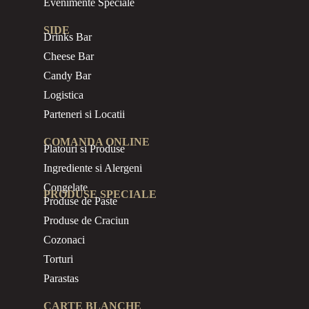
Evenimente Speciale
SIDE
Drinks Bar
Cheese Bar
Candy Bar
Logistica
Parteneri si Locatii
COMANDA ONLINE
Platouri si Produse
Ingrediente si Alergeni
Congelate
PRODUSE SPECIALE
Produse de Paste
Produse de Craciun
Cozonaci
Torturi
Parastas
CARTE BLANCHE