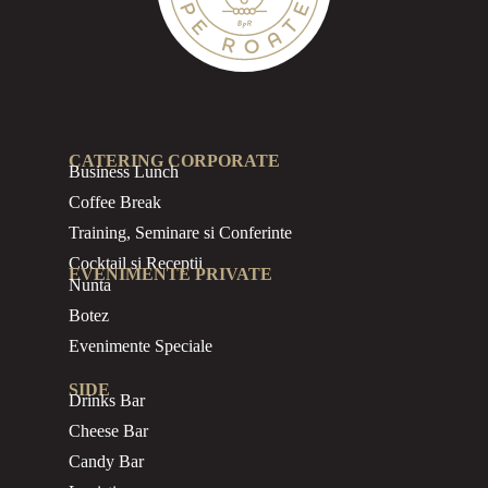
CATERING CORPORATE
Business
Lunch
Coffee Break
Training, Seminare si Conferinte
Cocktail si Receptii
EVENIMENTE PRIVATE
Nunta
Botez
Evenimente Speciale
SIDE
Drinks Bar
Cheese Bar
Candy Bar