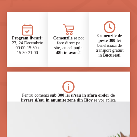
Comenzile de
⁠Program livrari:
Comenzile
se pot
peste 300 lei
23, 24 Decembrie
face direct pe
beneficiază de
09:00-15:30 /
site, cu cel puțin
transport gratuit
15:30-21:00
48h în avans!
in
Bucuresti
⁠Pentru comenzi
sub 300 lei si/sau in afara orelor de
livrare si/sau in anumite zone din Ilfov
se vor aplica
taxe specifice.