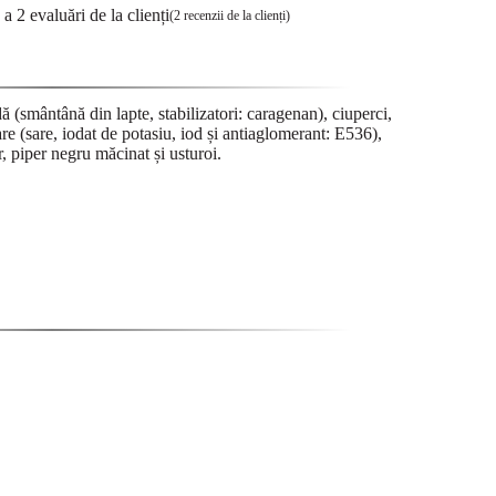
a a
2
evaluări de la clienți
(
2
recenzii de la clienți)
 (smântână din lapte, stabilizatori: caragenan), ciuperci,
are (sare, iodat de potasiu, iod și antiaglomerant: E536),
r, piper negru măcinat și usturoi.