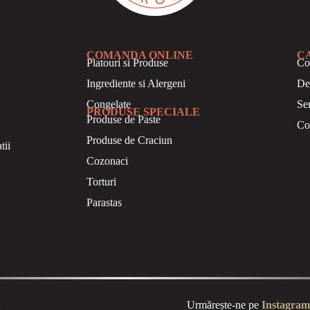
COMANDA ONLINE
C
Platouri si Produse
Co
Ingrediente si Alergeni
De
Congelate
Se
PRODUSE SPECIALE
Produse de Paste
Co
Produse de Craciun
tii
Cozonaci
Torturi
Parastas
Urmărește-ne pe
Instagram