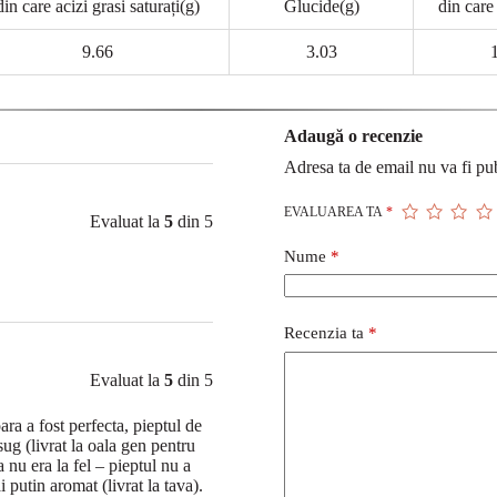
din care acizi grasi saturați(g)
Glucide(g)
din care
9.66
3.03
Adaugă o recenzie
Adresa ta de email nu va fi pub
EVALUAREA TA
*
Evaluat la
5
din 5
Nume
*
Recenzia ta
*
Evaluat la
5
din 5
a a fost perfecta, pieptul de
lsug (livrat la oala gen pentru
 nu era la fel – pieptul nu a
i putin aromat (livrat la tava).