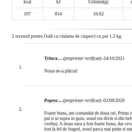
kcal
kJ
Grăsimi(g)
197
814
16.62
2 recenzii pentru
Oală cu ciulama de ciuperci cu pui 1.2 kg
Trincan Madalina
(proprietar verificat)
–
24/10/2021
Noua ne-a plăcut!
Popescu Radu Iulian
(proprietar verificat)
–
02/08/2020
Foarte buna, am comandat de doua ori. Prima oar
pui ti se topea in gura, sosul era divin si din be
ciorba). A doua oara a fost foarte buna, dar ceva
fost la fel de fraged, sosul parca mai putin si ma