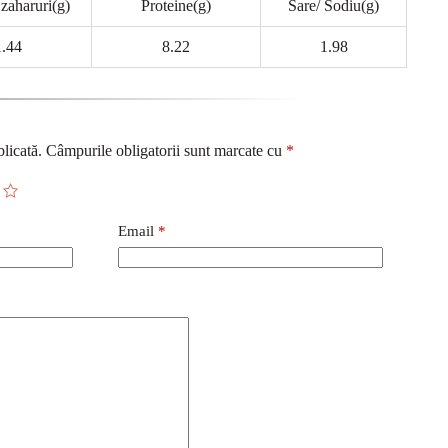
 zaharuri(g)
Proteine(g)
Sare/ Sodiu(g)
1.44
8.22
1.98
licată.
Câmpurile obligatorii sunt marcate cu
*
Email
*