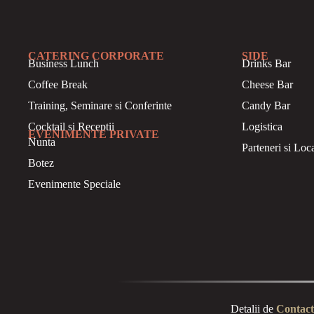
CATERING CORPORATE
SIDE
Business
Lunch
Drinks Bar
Coffee Break
Cheese Bar
Training, Seminare si Conferinte
Candy Bar
Cocktail si Receptii
Logistica
EVENIMENTE PRIVATE
Nunta
Parteneri si Loca
Botez
Evenimente Speciale
Detalii de
Contact