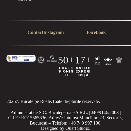
Contact
Instagram
Facebook
50+
17+
PROFE
ANI DE
SIONIȘ
EXPERI
TI
ENȚĂ
2026
© Bucate pe Roate.
Toate drepturile rezervate.
Administrat de S.C. Bucateperoate S.R.L. | J40/9146/2003 |
C.I.F.: RO15565836, Adresă: Intrarea Muncii nr. 23, Sector 3,
București – Telefon: +40 749 997 100.
Designed by
Quart Studio
.