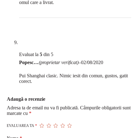
omul care a livrat.
Evaluat la
5
din 5
Popescu Radu Iulian
(proprietar verificat)
–
02/08/2020
Pui Shanghai clasic. Nimic iesit din comun, gustos, gatit
corect.
Adaugă o recenzie
Adresa ta de email nu va fi publicată.
Câmpurile obligatorii sunt
marcate cu
*
EVALUAREA TA
*
Nume
*