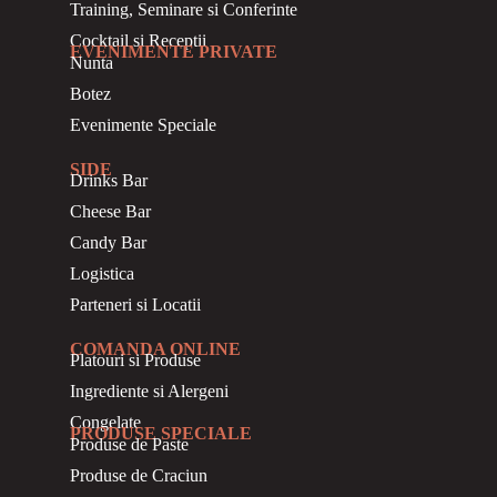
Training, Seminare si Conferinte
Cocktail si Receptii
EVENIMENTE PRIVATE
Nunta
Botez
Evenimente Speciale
SIDE
Drinks Bar
Cheese Bar
Candy Bar
Logistica
Parteneri si Locatii
COMANDA ONLINE
Platouri si Produse
Ingrediente si Alergeni
Congelate
PRODUSE SPECIALE
Produse de Paste
Produse de Craciun