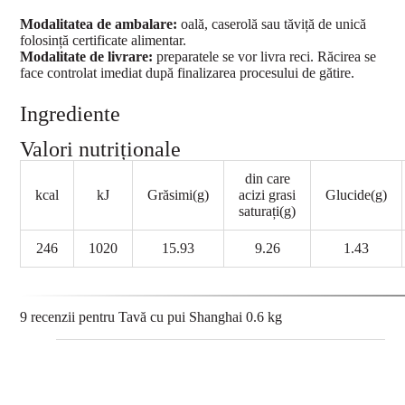
Modalitatea de ambalare:
oală, caserolă sau tăviță de unică
folosință certificate alimentar.
Modalitate de livrare:
preparatele se vor livra reci. Răcirea se
face controlat imediat după finalizarea procesului de gătire.
Ingrediente
Valori nutriționale
din care
kcal
kJ
Grăsimi(g)
acizi grasi
Glucide(g)
saturați(g)
246
1020
15.93
9.26
1.43
9 recenzii pentru
Tavă cu pui Shanghai 0.6 kg