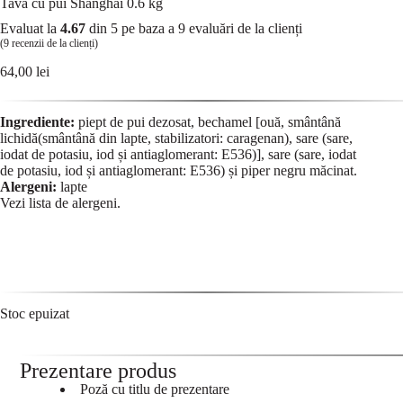
Tavă cu pui Shanghai 0.6 kg
Evaluat la
4.67
din 5 pe baza a
9
evaluări de la clienți
(
9
recenzii de la clienți)
64,00
lei
Ingrediente:
piept de pui dezosat, bechamel [ouă, smântână
lichidă(smântână din lapte, stabilizatori: caragenan), sare (sare,
iodat de potasiu, iod și antiaglomerant: E536)], sare (sare, iodat
de potasiu, iod și antiaglomerant: E536) și piper negru măcinat.
Alergeni:
lapte
Vezi lista de
alergeni
.
Stoc epuizat
Prezentare produs
Poză cu titlu de prezentare