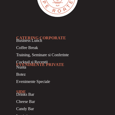
CATERING CORPORATE
Business
Lunch
Coffee Break
Training, Seminare si Conferinte
Cocktail si Receptii
EVENIMENTE PRIVATE
Nunta
Botez
Evenimente Speciale
SIDE
Drinks Bar
Cheese Bar
Candy Bar