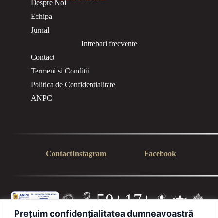
Despre Noi
Echipa
Jurnal
Intrebari frecvente
Contact
Termeni si Conditii
Politica de Confidentialitate
ANPC
Contact
Instagram
Facebook
50+
17+
Prețuim confidențialitatea dumneavoastră
PROFE
ANI DE