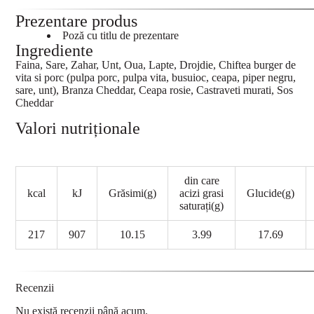
Prezentare produs
Poză cu titlu de prezentare
Ingrediente
Faina, Sare, Zahar, Unt, Oua, Lapte, Drojdie, Chiftea burger de
vita si porc (pulpa porc, pulpa vita, busuioc, ceapa, piper negru,
sare, unt), Branza Cheddar, Ceapa rosie, Castraveti murati, Sos
Cheddar
Valori nutriționale
din care
kcal
kJ
Grăsimi(g)
acizi grasi
Glucide(g)
saturați(g)
217
907
10.15
3.99
17.69
Recenzii
Nu există recenzii până acum.