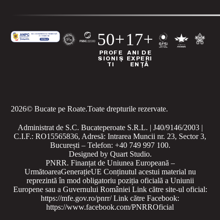
50+
17+
PROFE
ANI DE
SIONIȘ
EXPERI
TI
ENȚĂ
2026
© Bucate pe Roate.
Toate drepturile rezervate.
Administrat de S.C. Bucateperoate S.R.L. | J40/9146/2003 |
C.I.F.: RO15565836, Adresă: Intrarea Muncii nr. 23, Sector 3,
București – Telefon: +40 749 997 100.
Designed by
Quart Studio
.
PNRR. Finanțat de Uniunea Europeană –
UrmătoareaGenerațieUE
Conținutul acestui material nu
reprezintă în mod obligatoriu poziția oficială a Uniunii
Europene sau a Guvernului României
Link către site-ul oficial:
https://mfe.gov.ro/pnrr/
Link către Facebook:
https://www.facebook.com/PNRROficial