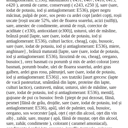
e420 ), aromă de carne, conservanți ( e243, e250 )], sare (sare,
iodat de potasiu, iod și antiaglomerant: E536), piper negru
măcinat, pulpă de porc, sos pesto cu ardei copt [ardei copți, roșii
uscate [roșii uscate 52%, ulei de floarea soarelui, acizi (sulfiți),
sare, amestec de condimente, aromă de roșii, corector de
aciditate ( e330), antioxidant (e300)], usturoi, ulei de măsline,
brânză praid [lapte, sare (sare, iodat de potasiu, iod și
antiaglomerant: E536), culturi lactice, cheag], caju, busuoic,
sare (sare, iodat de potasiu, iod și antiaglomerant: E536), miere,
anghinare] , brânză maturată [lapte, sare (sare, iodat de potasiu,
iod și antiaglomerant: E536), lizozimă de ou, cheag], oregano,
busuioc}, orez basmati cu porumb și mix de ardei colorat [orez
basmati, porumb boabe, ulei de floarea soarelui, ardei gras
galben, ardei gras rosu, pătrunjel, sare (sare, iodat de potasiu,
iod și antiaglomerant: E536)] , sos tzatziki [iaurt grecesc (lapte
de vacă pasteurizat, smântână din lapte, proteine din lapte,
culturi lactice), castraveti, mărar, usturoi, ulei de măsline, sare
(sare, iodat de potasiu, iod și antiaglomerant: E536), mentă],
gujoane de pui cu busuioc fresh {piept de pui dezosat, făină,
pesmet [făină de grâu, drojdie, sare (sare, iodat de potasiu, iod și
antiaglomerant: E536), apă], ulei de palmier, ouă, busuioc,
oregano, sos worcester [apă, oțet ( oțet din alcool, oțet din vin
alb) , zahăr, sare, muștar ( apă, făină de muștar, oțet din alcool,
sare, zahăr, condimente ), colorant ( caramel amoniacal),