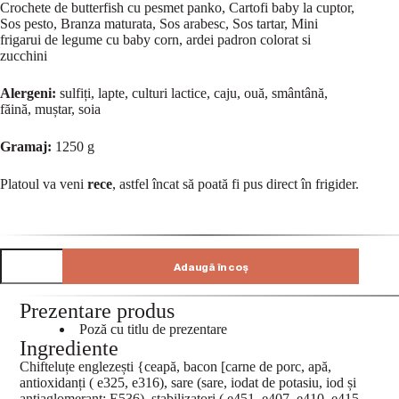
Crochete de butterfish cu pesmet panko, Cartofi baby la cuptor,
Sos pesto, Branza maturata, Sos arabesc, Sos tartar, Mini
frigarui de legume cu baby corn, ardei padron colorat si
zucchini
Alergeni:
sulfiți, lapte, culturi lactice, caju, ouă, smântână,
făină, muștar, soia
Gramaj:
1250 g
Platoul va veni
rece
, astfel încat să poată fi pus direct în frigider.
Adaugă în coș
Prezentare produs
Poză cu titlu de prezentare
Ingrediente
Chifteluțe englezești {ceapă, bacon [carne de porc, apă,
antioxidanți ( e325, e316), sare (sare, iodat de potasiu, iod și
antiaglomerant: E536), stabilizatori ( e451, e407, e410, e415,