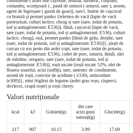
condimente ( ardei iute cayenne, ienufăr, turmeric, cuișoare,
coriandru, scorțișoară ) , pastă de usturoi ( usturoi, sare ), arome,
agent de îngroșare ( gumă de guar)], sare}, bulete de cașcaval
cu branză și pesmet panko {telemea de vacă [lapte de vacă
pasteurizat, culturi lactice, cheag și sare (sare, iodat de potasiu,
iod și antiaglomerant: E536)], făină, cașcaval [lapte de vacă,
sare (sare, iodat de potasiu, iod și antiaglomerant: E536), culturi
lactice, cheag], ouă, pesmet panko [făină de grâu, drojdie, sare
(sare, iodat de potasiu, iod și antiaglomerant: E536)]}, piept de
curcan cu sos pesto din ardei copt, sare (sare, iodat de potasiu,
iod și antiaglomerant: E536), cotlet de porc, usturoi, lămâi, ulei
de măsline, oregano, sare (sare, iodat de potasiu, iod și
antiaglomerant: E536)], roșii uscate [roșii uscate 52%, ulei de
floarea soarelui, acizi (sulfiți), sare, amestec de condimente,
aromă de roșii, corector de aciditate ( e330), antioxidant
(e300)]}, mini frigărui de legume (ardei gras roșu, ciuperci,
dovlecei, ceapă roșie) și roșii cherry.
Valori nutriționale
din care
kcal
kJ
Grăsimi(g)
acizi grasi
Glucide(g)
saturați(g)
217
907
10.15
3.99
17.69