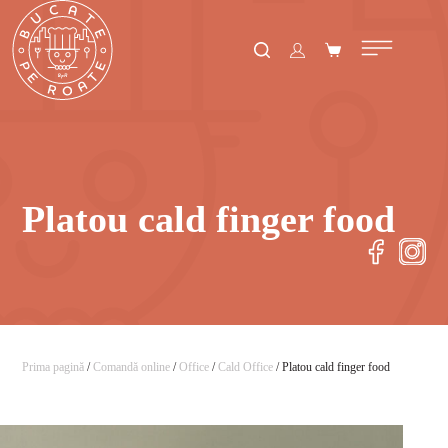
Platou cald finger food
Prima pagină
/
Comandă online
/
Office
/
Cald Office
/ Platou cald finger food