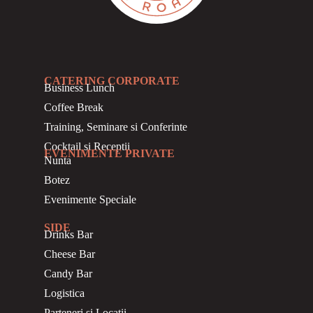
CATERING CORPORATE
Business
Lunch
Coffee Break
Training, Seminare si Conferinte
Cocktail si Receptii
EVENIMENTE PRIVATE
Nunta
Botez
Evenimente Speciale
SIDE
Drinks Bar
Cheese Bar
Candy Bar
Logistica
Parteneri si Locatii