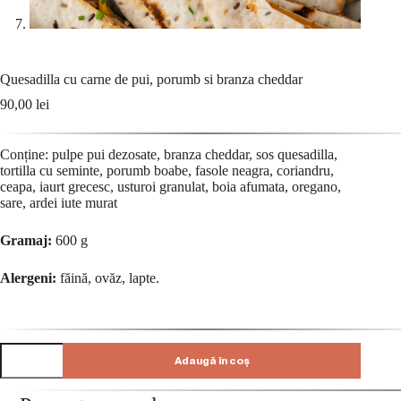
Quesadilla cu carne de pui, porumb si branza cheddar
90,00
lei
Conține: pulpe pui dezosate, branza cheddar, sos quesadilla,
tortilla cu seminte, porumb boabe, fasole neagra, coriandru,
ceapa, iaurt grecesc, usturoi granulat, boia afumata, oregano,
sare, ardei iute murat
Gramaj:
600 g
Alergeni:
făină, ovăz, lapte.
Adaugă în coș