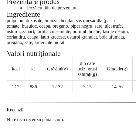
Prezentare produs
Poză cu titlu de prezentare
Ingrediente
pulpe pui dezosate, branza cheddar, sos quesadilla (pasta
tomate, busuioc, ceapa, oregano, piper negru, sare, ulei trufe,
usturoi, zahar), tortilla cu seminte, porumb boabe, fasole neagra,
coriandru, ceapa, iaurt grecesc, usturoi granulat, boia afumata,
oregano, sare, ardei iute murat
Valori nutriționale
din care
kcal
kJ
Grăsimi(g)
acizi grasi
Glucide(g)
saturați(g)
212
886
12.32
5.15
14.76
Recenzii
Nu există recenzii până acum.