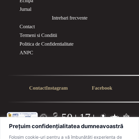
Echipa
Jurnal
Intrebari frecvente
Contact
Termeni si Conditii
Politica de Confidentialitate
ANPC
Contact
Instagram
Facebook
50+
17+
Prețuim confidențialitatea dumneavoastră
PROFE
ANI DE
SIONIȘ
EXPERI
TI
ENȚĂ
Folosim cookie-uri pentru a vă îmbunătăți experiența de