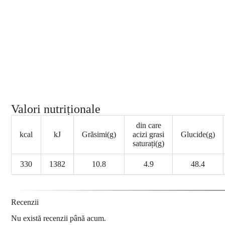
Valori nutriționale
din care
kcal
kJ
Grăsimi(g)
acizi grasi
Glucide(g)
saturați(g)
330
1382
10.8
4.9
48.4
Recenzii
Nu există recenzii până acum.