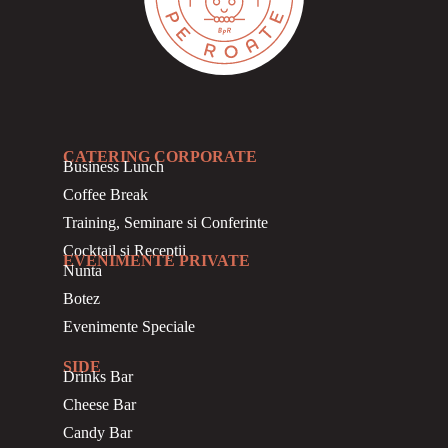
CATERING CORPORATE
Business
Lunch
Coffee Break
Training, Seminare si Conferinte
Cocktail si Receptii
EVENIMENTE PRIVATE
Nunta
Botez
Evenimente Speciale
SIDE
Drinks Bar
Cheese Bar
Candy Bar