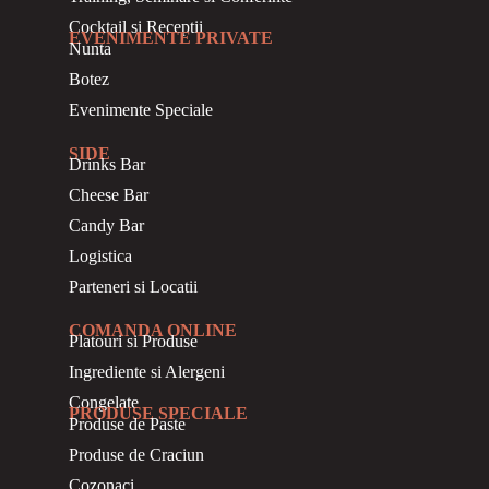
Cocktail si Receptii
EVENIMENTE PRIVATE
Nunta
Botez
Evenimente Speciale
SIDE
Drinks Bar
Cheese Bar
Candy Bar
Logistica
Parteneri si Locatii
COMANDA ONLINE
Platouri si Produse
Ingrediente si Alergeni
Congelate
PRODUSE SPECIALE
Produse de Paste
Produse de Craciun
Cozonaci