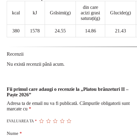
din care
kcal
kJ
Grăsimi(g)
acizi grasi
Glucide(g)
saturați(g)
380
1578
24.55
14.86
21.43
Recenzii
Nu există recenzii până acum.
Fii primul care adaugi o recenzie la „Platou brânzeturi II –
Paște 2026”
Adresa ta de email nu va fi publicată.
Câmpurile obligatorii sunt
marcate cu
*
EVALUAREA TA
*
Nume
*