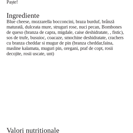
Paște!
Ingrediente
Blue cheese, mozzarella bocconcini, braza burduf, brânză
maturată, dulceata mure, struguri rose, nuci pecan, Bombones
de queso (branza de capra, migdale, caise deshidratate, , fistic),
sos de trufe, busuioc, coacaze, smochine deshidratate, crachers
cu branza cheddar si mugur de pin (branza cheddar,faina,
masline kalamata, muguri pin, oregani, praf de copt, rosii
decojite, rosii uscate, unt)
Valori nutriționale