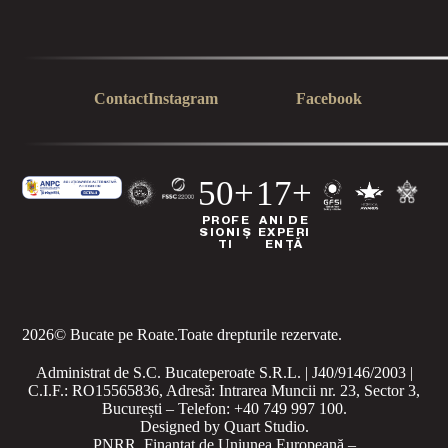
Contact
Instagram
Facebook
50+
17+
PROFE
ANI DE
SIONIȘ
EXPERI
TI
ENȚĂ
2026
© Bucate pe Roate.
Toate drepturile rezervate.
Administrat de S.C. Bucateperoate S.R.L. | J40/9146/2003 |
C.I.F.: RO15565836, Adresă: Intrarea Muncii nr. 23, Sector 3,
București – Telefon: +40 749 997 100.
Designed by
Quart Studio
.
PNRR. Finanțat de Uniunea Europeană –