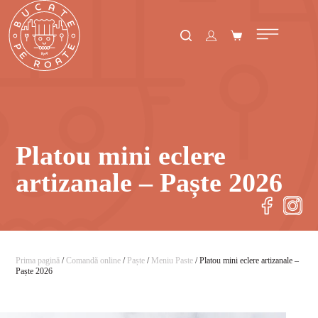
Platou mini eclere
artizanale – Paște 2026
Prima pagină
/
Comandă online
/
Paște
/
Meniu Paste
/ Platou mini eclere artizanale –
Paște 2026