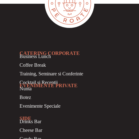
CATERING CORPORATE
Business
Lunch
Coffee Break
Training, Seminare si Conferinte
Cocktail si Receptii
EVENIMENTE PRIVATE
Nunta
Botez
Evenimente Speciale
SIDE
Drinks Bar
Cheese Bar
Candy Bar