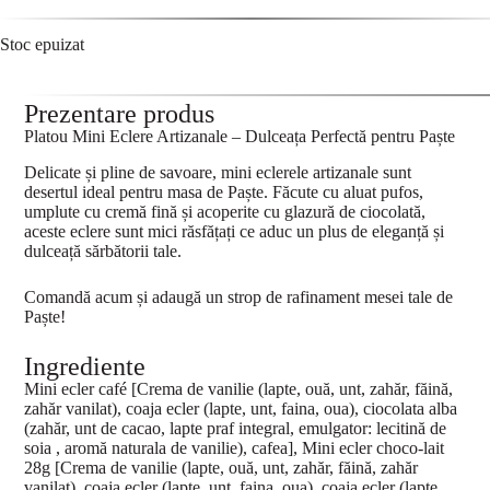
Stoc epuizat
Prezentare produs
Platou Mini Eclere Artizanale – Dulceața Perfectă pentru Paște
Delicate și pline de savoare, mini eclerele artizanale sunt
desertul ideal pentru masa de Paște. Făcute cu aluat pufos,
umplute cu cremă fină și acoperite cu glazură de ciocolată,
aceste eclere sunt mici răsfățați ce aduc un plus de eleganță și
dulceață sărbătorii tale.
Comandă acum și adaugă un strop de rafinament mesei tale de
Paște!
Ingrediente
Mini ecler café [Crema de vanilie (lapte, ouă, unt, zahăr, făină,
zahăr vanilat), coaja ecler (lapte, unt, faina, oua), ciocolata alba
(zahăr, unt de cacao, lapte praf integral, emulgator: lecitină de
soia , aromă naturala de vanilie), cafea], Mini ecler choco-lait
28g [Crema de vanilie (lapte, ouă, unt, zahăr, făină, zahăr
vanilat), coaja ecler (lapte, unt, faina, oua), coaja ecler (lapte,