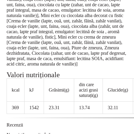
unt, faina, oua), ciocolata cu lapte (zahar, unt de cacao, lapte
praf integral, masa de cacao, emulgator: lecitina de soia, aroma
naturala vanilie)], Mini ecler cu ciocolata alba decorat cu fistic
[Crema de vanilie (lapte, ouă, unt, zahăr, făină, zahăr vanilat),
coaja ecler (lapte, unt, faina, oua), ciocolata alba (zahăr, unt de
cacao, lapte praf integral, emulgator: lecitină de soia , aromă
naturala de vanilie), fistic], Mini ecler cu crema de zmeura
[Crema de vanilie (lapte, ouă, unt, zahăr, făină, zahăr vanilat),
coaja ecler (lapte, unt, faina, oua), Piure de zmeura, Zmeura
dezhidratata, Ciocolata (zahar, unt de cacao, lapte praf degresat,
lapte praf, masa de caca, emulsifiant: lecitina SOIA, acidifiant:
acid citric, aroma naturala de vanilie)]
Valori nutriționale
din care
kcal
kJ
Grăsimi(g)
acizi grasi
Glucide(g)
saturați(g)
369
1542
23.31
13.74
32.11
Recenzii