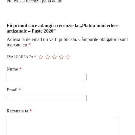
Nu există recenzii până acum.
Fii primul care adaugi o recenzie la „Platou mini eclere
artizanale – Paște 2026”
Adresa ta de email nu va fi publicată.
Câmpurile obligatorii sunt
marcate cu
*
EVALUAREA TA
*
Nume
*
Email
*
Recenzia ta
*