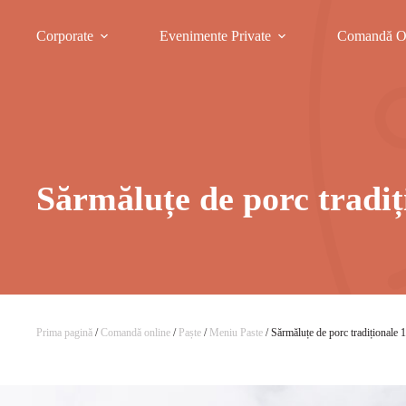
Corporate
Evenimente Private
Comandă O
Sărmăluțe de porc tradiț
Prima pagină
/
Comandă online
/
Paște
/
Meniu Paste
/ Sărmăluțe de porc tradiționale