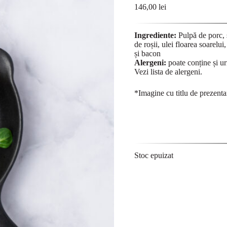
146,00
lei
Ingrediente:
Pulpă de porc, s
de roșii, ulei floarea soarelu
și bacon
Alergeni:
poate conține și u
Vezi lista de
alergeni
.
*Imagine cu titlu de prezenta
Stoc epuizat