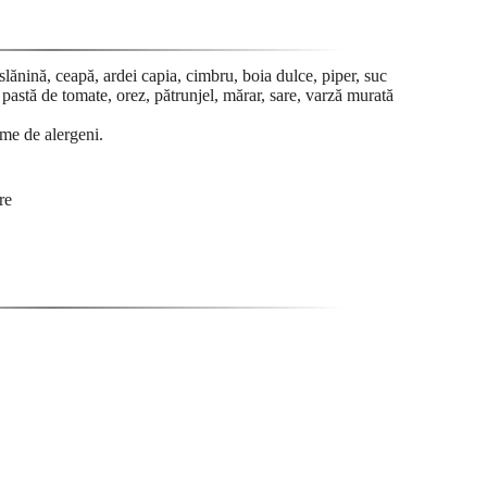
lănină, ceapă, ardei capia, cimbru, boia dulce, piper, suc
i, pastă de tomate, orez, pătrunjel, mărar, sare, varză murată
rme de alergeni.
re