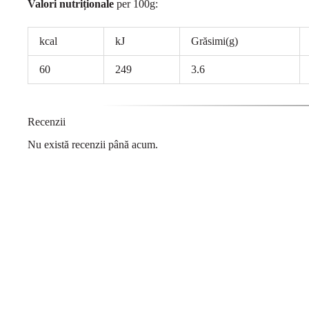
Valori nutriționale
per 100g:
kcal
kJ
Grăsimi(g)
60
249
3.6
Recenzii
Nu există recenzii până acum.