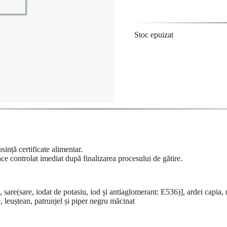
Stoc epuizat
sință certificate alimentar.
ace controlat imediat după finalizarea procesului de gătire.
i, sare(sare, iodat de potasiu, iod și antiaglomerant: E536)], ardei capia, 
, leuștean, patrunjel și piper negru măcinat