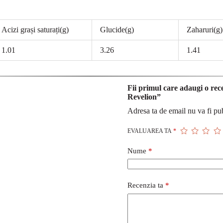
Acizi grași saturați(g)
Glucide(g)
Zaharuri(g)
1.01
3.26
1.41
Fii primul care adaugi o rec
Revelion”
Adresa ta de email nu va fi pub
EVALUAREA TA
*
Nume
*
Recenzia ta
*