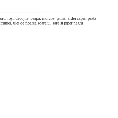
rc, roșii decojite, ceapă, morcov, țelină, ardei capia, pastă
trunjel, ulei de floarea soarelui, sare și piper negru