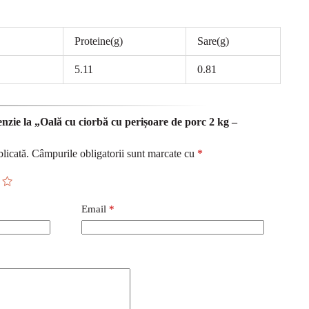
Proteine(g)
Sare(g)
5.11
0.81
enzie la „Oală cu ciorbă cu perișoare de porc 2 kg –
licată.
Câmpurile obligatorii sunt marcate cu
*
Email
*