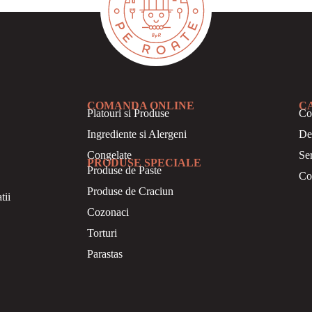
COMANDA ONLINE
C
Platouri si Produse
Co
Ingrediente si Alergeni
De
Congelate
Se
PRODUSE SPECIALE
Produse de Paste
Co
Produse de Craciun
tii
Cozonaci
Torturi
Parastas