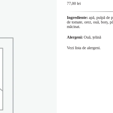
77,00
lei
Ingrediente:
apă, pulpă de po
de tomate, orez, ouă, borș, pă
măcinat.
Alergeni:
Ouă, țelină
Vezi lista de
alergeni
.