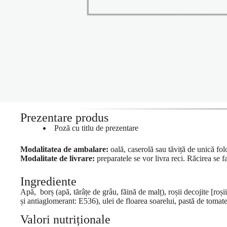
Prezentare produs
Poză cu titlu de prezentare
Modalitatea de ambalare:
oală, caserolă sau tăviță de unică folo
Modalitate de livrare:
preparatele se vor livra reci. Răcirea se f
Ingrediente
Apă, borș (apă, tărâțe de grâu, făină de malț), roșii decojite [roși
și antiaglomerant: E536), ulei de floarea soarelui, pastă de tomate
Valori nutriționale