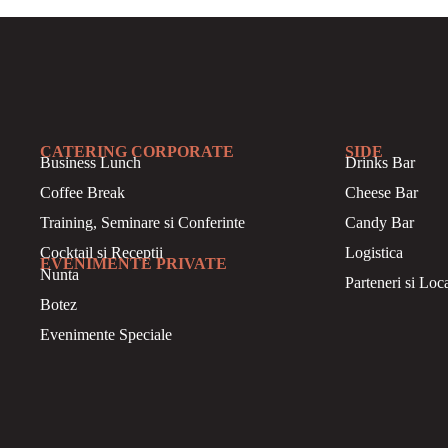
CATERING CORPORATE
SIDE
Business
Lunch
Drinks Bar
Coffee Break
Cheese Bar
Training, Seminare si Conferinte
Candy Bar
Cocktail si Receptii
Logistica
EVENIMENTE PRIVATE
Nunta
Parteneri si Loca
Botez
Evenimente Speciale