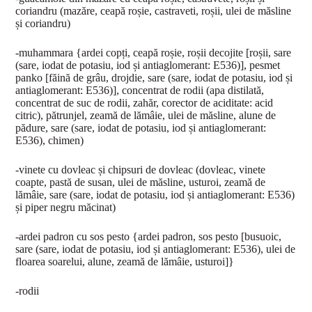
coriandru (mazăre, ceapă roșie, castraveti, roșii, ulei de măsline
și coriandru)
-muhammara {ardei copți, ceapă roșie, roșii decojite [roșii, sare
(sare, iodat de potasiu, iod și antiaglomerant: E536)], pesmet
panko [făină de grâu, drojdie, sare (sare, iodat de potasiu, iod și
antiaglomerant: E536)], concentrat de rodii (apa distilată,
concentrat de suc de rodii, zahăr, corector de aciditate: acid
citric), pătrunjel, zeamă de lămâie, ulei de măsline, alune de
pădure, sare (sare, iodat de potasiu, iod și antiaglomerant:
E536), chimen)
-vinete cu dovleac și chipsuri de dovleac (dovleac, vinete
coapte, pastă de susan, ulei de măsline, usturoi, zeamă de
lămâie, sare (sare, iodat de potasiu, iod și antiaglomerant: E536)
și piper negru măcinat)
-ardei padron cu sos pesto {ardei padron, sos pesto [busuoic,
sare (sare, iodat de potasiu, iod și antiaglomerant: E536), ulei de
floarea soarelui, alune, zeamă de lămâie, usturoi]}
-rodii