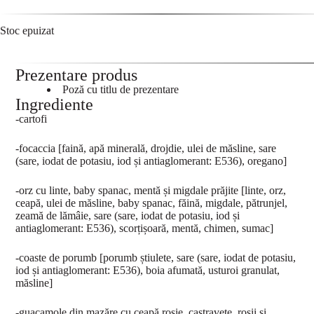
Stoc epuizat
Prezentare produs
Poză cu titlu de prezentare
Ingrediente
-cartofi
-focaccia [faină, apă minerală, drojdie, ulei de măsline, sare
(sare, iodat de potasiu, iod și antiaglomerant: E536), oregano]
-orz cu linte, baby spanac, mentă și migdale prăjite [linte, orz,
ceapă, ulei de măsline, baby spanac, făină, migdale, pătrunjel,
zeamă de lămâie, sare (sare, iodat de potasiu, iod și
antiaglomerant: E536), scorțișoară, mentă, chimen, sumac]
-coaste de porumb [porumb știulete, sare (sare, iodat de potasiu,
iod și antiaglomerant: E536), boia afumată, usturoi granulat,
măsline]
-guacamole din mazăre cu ceapă roșie, castravete, roșii și