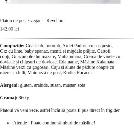
Platou de post / vegan – Revelion
142,00
lei
Compoziție:
Coaste de porumb, Ardei Padron cu sos pesto,
Orz cu linte, baby spanac, mentă si migdale prăjite, Cartofi
copți, Guacamole din mazăre, Muhammara, Crema de vinete cu
dovleac și chipsuri de dovleac, Edamame, Măsline Kalamata,
Măsline verzi cu gogoșari, Caju si alune de pădure coapte cu
miere si chilli, Maioneză de post, Rodie, Focaccia
Alergeni:
gluten, arahide, susan, muștar, soia
Gramaj:
860 g
Platoul va veni
rece
, astfel încât să poată fi pus direct în frigider.
Atenție ! Poate conține sâmburi de măsline!