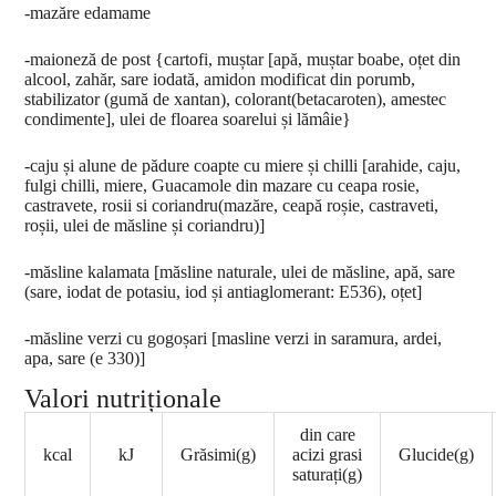
-mazăre edamame
-maioneză de post {cartofi, muștar [apă, muștar boabe, oțet din
alcool, zahăr, sare iodată, amidon modificat din porumb,
stabilizator (gumă de xantan), colorant(betacaroten), amestec
condimente], ulei de floarea soarelui și lămâie}
-caju și alune de pădure coapte cu miere și chilli [arahide, caju,
fulgi chilli, miere, Guacamole din mazare cu ceapa rosie,
castravete, rosii si coriandru(mazăre, ceapă roșie, castraveti,
roșii, ulei de măsline și coriandru)]
-măsline kalamata [măsline naturale, ulei de măsline, apă, sare
(sare, iodat de potasiu, iod și antiaglomerant: E536), oțet]
-măsline verzi cu gogoșari [masline verzi in saramura, ardei,
apa, sare (e 330)]
Valori nutriționale
din care
kcal
kJ
Grăsimi(g)
acizi grasi
Glucide(g)
saturați(g)