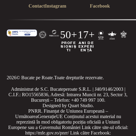
Contact
Instagram
Facebook
50+
17+
PROFE
ANI DE
SIONIȘ
EXPERI
TI
ENȚĂ
2026
© Bucate pe Roate.
Toate drepturile rezervate.
Administrat de S.C. Bucateperoate S.R.L. | J40/9146/2003 |
C.I.F.: RO15565836, Adresă: Intrarea Muncii nr. 23, Sector 3,
București – Telefon: +40 749 997 100.
Designed by
Quart Studio
.
PNRR. Finanțat de Uniunea Europeană –
UrmătoareaGenerațieUE
Conținutul acestui material nu
reprezintă în mod obligatoriu poziția oficială a Uniunii
Europene sau a Guvernului României
Link către site-ul oficial:
https://mfe.gov.ro/pnrr/
Link către Facebook: