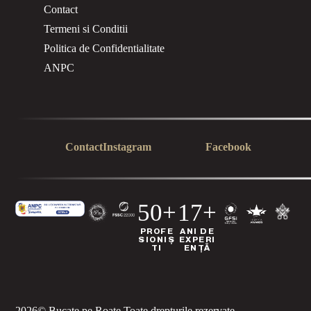
Contact
Termeni si Conditii
Politica de Confidentialitate
ANPC
Contact
Instagram
Facebook
50+
17+
PROFE
ANI DE
SIONIȘ
EXPERI
TI
ENȚĂ
2026
© Bucate pe Roate.
Toate drepturile rezervate.