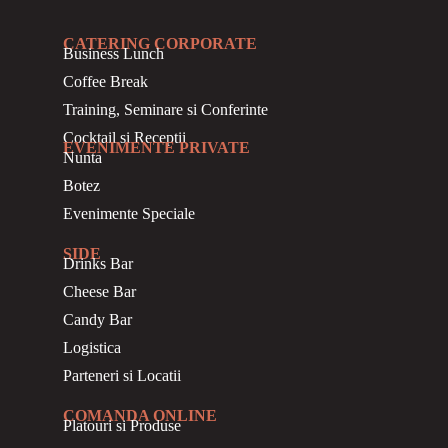
CATERING CORPORATE
Business
Lunch
Coffee Break
Training, Seminare si Conferinte
Cocktail si Receptii
EVENIMENTE PRIVATE
Nunta
Botez
Evenimente Speciale
SIDE
Drinks Bar
Cheese Bar
Candy Bar
Logistica
Parteneri si Locatii
COMANDA ONLINE
Platouri si Produse