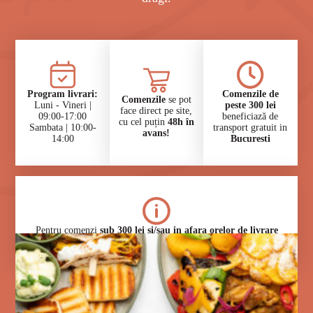
⁠Program livrari:
Comenzile de
Comenzile
se pot
Luni - Vineri |
peste 300 lei
face direct pe site,
09:00-17:00
beneficiază de
cu cel puțin
48h în
Sambata | 10:00-
transport gratuit in
avans!
14:00
Bucuresti
⁠Pentru comenzi
sub 300 lei si/sau in afara orelor de livrare
si/sau in anumite zone din Ilfov
se vor aplica taxe specifice.