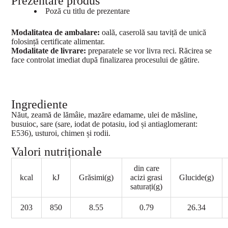
Prezentare produs
Poză cu titlu de prezentare
Modalitatea de ambalare:
oală, caserolă sau taviță de unică
folosință certificate alimentar.
Modalitate de livrare:
preparatele se vor livra reci. Răcirea se
face controlat imediat după finalizarea procesului de gătire.
Ingrediente
Năut, zeamă de lămâie, mazăre edamame, ulei de măsline,
busuioc, sare (sare, iodat de potasiu, iod și antiaglomerant:
E536), usturoi, chimen și rodii.
Valori nutriționale
din care
kcal
kJ
Grăsimi(g)
acizi grasi
Glucide(g)
saturați(g)
203
850
8.55
0.79
26.34