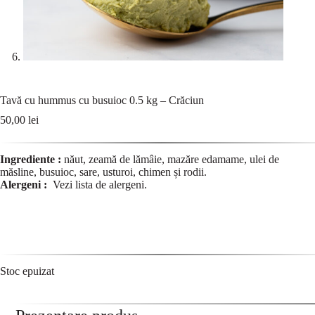
Tavă cu hummus cu busuioc 0.5 kg – Crăciun
50,00
lei
Ingrediente :
năut, zeamă de lămâie, mazăre edamame, ulei de
măsline, busuioc, sare, usturoi, chimen și rodii.
Alergeni :
Vezi lista de
alergeni
.
Stoc epuizat