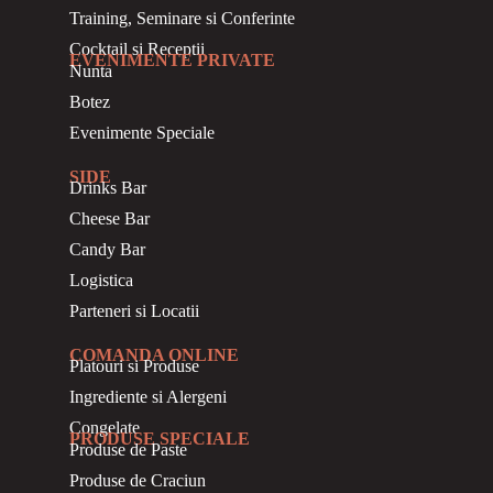
Training, Seminare si Conferinte
Cocktail si Receptii
EVENIMENTE PRIVATE
Nunta
Botez
Evenimente Speciale
SIDE
Drinks Bar
Cheese Bar
Candy Bar
Logistica
Parteneri si Locatii
COMANDA ONLINE
Platouri si Produse
Ingrediente si Alergeni
Congelate
PRODUSE SPECIALE
Produse de Paste
Produse de Craciun