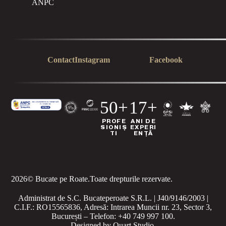
ANPC
Contact
Instagram
Facebook
50+
17+
PROFE
ANI DE
SIONIȘ
EXPERI
TI
ENȚĂ
2026
© Bucate pe Roate.
Toate drepturile rezervate.
Administrat de S.C. Bucateperoate S.R.L. | J40/9146/2003 |
C.I.F.: RO15565836, Adresă: Intrarea Muncii nr. 23, Sector 3,
București – Telefon: +40 749 997 100.
Designed by
Quart Studio
.