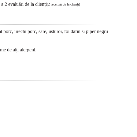
a a
2
evaluări de la clienți
(
2
recenzii de la clienți)
t porc, urechi porc, sare, usturoi, foi dafin si piper negru
me de alți alergeni.