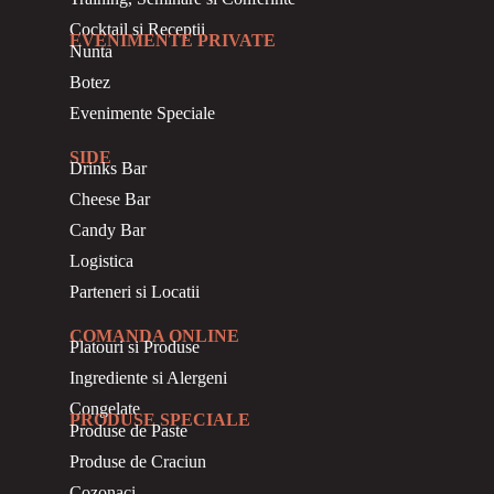
Cocktail si Receptii
EVENIMENTE PRIVATE
Nunta
Botez
Evenimente Speciale
SIDE
Drinks Bar
Cheese Bar
Candy Bar
Logistica
Parteneri si Locatii
COMANDA ONLINE
Platouri si Produse
Ingrediente si Alergeni
Congelate
PRODUSE SPECIALE
Produse de Paste
Produse de Craciun
Cozonaci