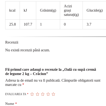
Acizi
kcal
kJ
Grăsimi(g)
grași
Glucide(g)
saturați(g)
25.8
107.7
1
0
3.7
Recenzii
Nu există recenzii până acum.
Fii primul care adaugi o recenzie la „Oală cu supă cremă
de legume 2 kg – Crăciun”
Adresa ta de email nu va fi publicată.
Câmpurile obligatorii sunt
marcate cu
*
EVALUAREA TA
*
Nume
*