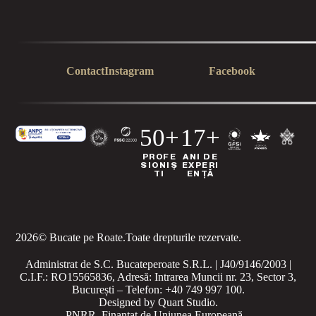
Contact
Instagram
Facebook
50+
17+
PROFE
ANI DE
SIONIȘ
EXPERI
TI
ENȚĂ
2026
© Bucate pe Roate.
Toate drepturile rezervate.
Administrat de S.C. Bucateperoate S.R.L. | J40/9146/2003 |
C.I.F.: RO15565836, Adresă: Intrarea Muncii nr. 23, Sector 3,
București – Telefon: +40 749 997 100.
Designed by
Quart Studio
.
PNRR. Finanțat de Uniunea Europeană –