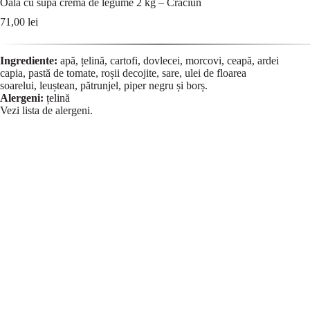
Oală cu supă cremă de legume 2 kg – Crăciun
71,00
lei
Ingrediente:
apă, țelină, cartofi, dovlecei, morcovi, ceapă, ardei
capia, pastă de tomate, roșii decojite, sare, ulei de floarea
soarelui, leuștean, pătrunjel, piper negru și borș.
Alergeni:
țelină
Vezi lista de
alergeni
.