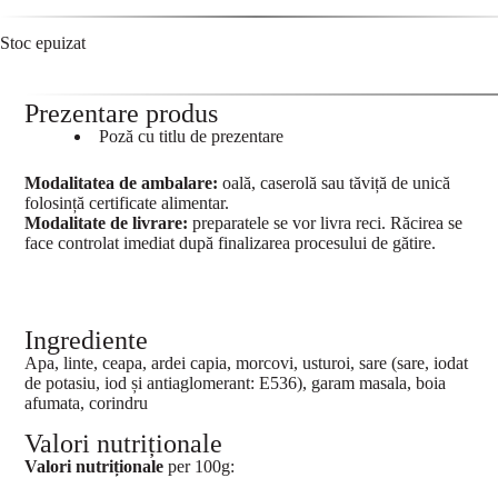
Stoc epuizat
Prezentare produs
Poză cu titlu de prezentare
Modalitatea de ambalare:
oală, caserolă sau tăviță de unică
folosință certificate alimentar.
Modalitate de livrare:
preparatele se vor livra reci. Răcirea se
face controlat imediat după finalizarea procesului de gătire.
Ingrediente
Apa, linte, ceapa, ardei capia, morcovi, usturoi, sare (sare, iodat
de potasiu, iod și antiaglomerant: E536), garam masala, boia
afumata, corindru
Valori nutriționale
Valori nutriționale
per 100g: