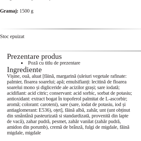
Gramaj:
1500 g
Stoc epuizat
Prezentare produs
Poză cu titlu de prezentare
Ingrediente
Vișine, ouă, aluat [făină, margarină (uleiuri vegetale rafinate:
palmier, floarea soarelui; apă; emulsifianți: lecitină de floarea
soarelui mono și digliceride ale acizilor grași; sare iodată;
acidifiant: acid citric; conservant: acid sorbic, sorbat de potasiu;
antioxidant: extract bogat în topoferol palmitat de L-ascorbir;
aromă; colorant: caroteni), sare (sare, iodat de potasiu, iod și
antiaglomerant: E536), oțet], făină albă, zahăr, unt (unt obținut
din smântână pasteurizată si standardizată, provenită din lapte
de vacă), zahar pudră, pesmet, zahăr vanilat (zahăr pudră,
amidon din porumb), cremă de brânză, fulgi de migdale, făină
migdale, migdale