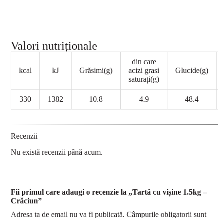
Valori nutriționale
din care
kcal
kJ
Grăsimi(g)
acizi grasi
Glucide(g)
saturați(g)
330
1382
10.8
4.9
48.4
Recenzii
Nu există recenzii până acum.
Fii primul care adaugi o recenzie la „Tartă cu vișine 1.5kg –
Crăciun”
Adresa ta de email nu va fi publicată.
Câmpurile obligatorii sunt