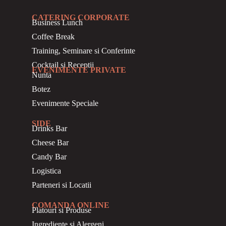
CATERING CORPORATE
Business
Lunch
Coffee Break
Training, Seminare si Conferinte
Cocktail si Receptii
EVENIMENTE PRIVATE
Nunta
Botez
Evenimente Speciale
SIDE
Drinks Bar
Cheese Bar
Candy Bar
Logistica
Parteneri si Locatii
COMANDA ONLINE
Platouri si Produse
Ingrediente si Alergeni