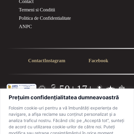
Contact
Termeni si Conditii
Politica de Confidentialitate
ANPC
Contact
Instagram
Facebook
50+
17+
Prețuim confidențialitatea dumneavoastră
PROFE
ANI DE
SIONIȘ
EXPERI
TI
ENȚĂ
Folosim cookie-uri pentru a vă îmbunătăți experiența de
navigare, a afișa reclame sau conținut personalizat și a
analiza traficul nostru. Făcând clic pe „Acceptă tot”, sunteți
de acord cu utilizarea cookie-urilor de către noi. Puteți
2026
© Bucate pe Roate.
Toate drepturile rezervate.
modifica sau retrage consimțământul în orice moment,