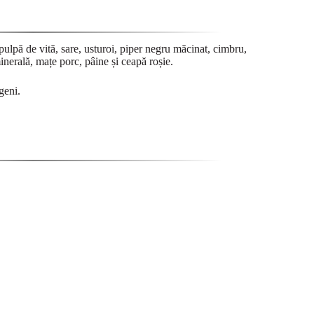
pulpă de vită, sare, usturoi, piper negru măcinat, cimbru,
nerală, mațe porc, pâine și ceapă roșie.
geni.