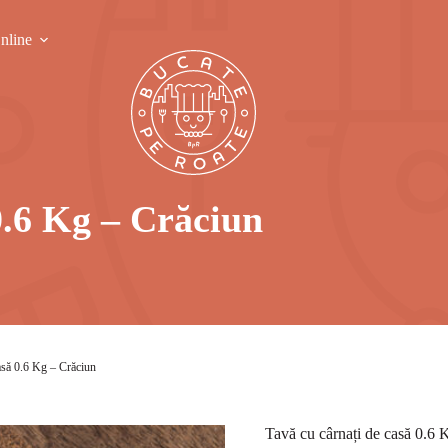
nline
0.6 Kg – Crăciun
casă 0.6 Kg – Crăciun
Tavă cu cârnați de casă 0.6 