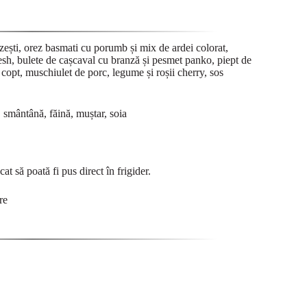
ezești, orez basmati cu porumb și mix de ardei colorat,
esh, bulete de cașcaval cu branză și pesmet panko, piept de
 copt, muschiulet de porc, legume și roșii cherry, sos
, smântână, făină, muștar, soia
ncat să poată fi pus direct în frigider.
re