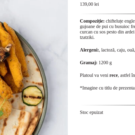
139,00
lei
Compoziție:
chifteluțe engl
gujoane de pui cu busuioc fr
curcan cu sos pesto din ardei
tzatziki.
Alergeni:
, lactoză, caju, ouă
Gramaj:
1200 g
Platoul va veni
rece
, astfel î
*Imagine cu titlu de prezenta
Stoc epuizat