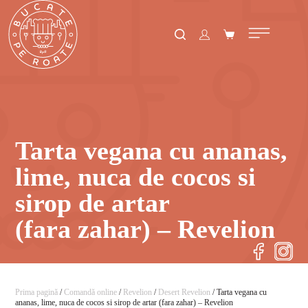
Tarta vegana cu ananas,
lime, nuca de cocos si
sirop de artar
(fara zahar) – Revelion
Prima pagină
/
Comandă online
/
Revelion
/
Desert Revelion
/ Tarta vegana cu
ananas, lime, nuca de cocos si sirop de artar (fara zahar) – Revelion