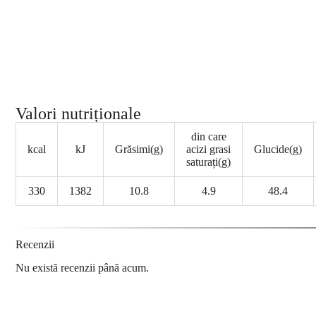
Valori nutriționale
din care
kcal
kJ
Grăsimi(g)
acizi grasi
Glucide(g)
saturați(g)
330
1382
10.8
4.9
48.4
Recenzii
Nu există recenzii până acum.