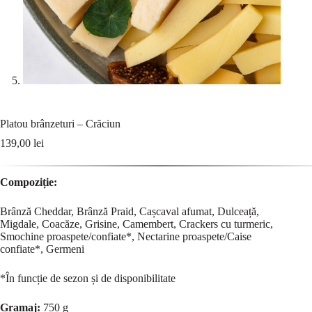
Platou brânzeturi – Crăciun
139,00
lei
Compoziție:
Brânză Cheddar, Brânză Praid, Cașcaval afumat, Dulceață,
Migdale, Coacăze, Grisine, Camembert, Crackers cu turmeric,
Smochine proaspete/confiate*, Nectarine proaspete/Caise
confiate*, Germeni
*În funcție de sezon și de disponibilitate
Gramaj:
750 g