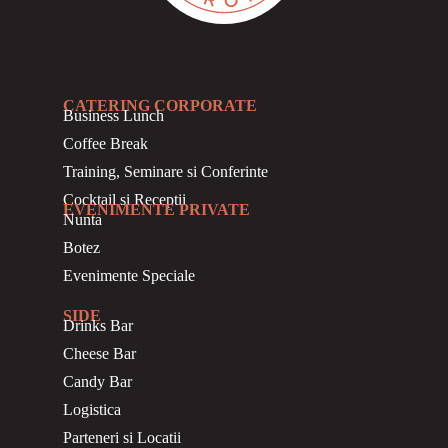
CATERING CORPORATE
Business
Lunch
Coffee Break
Training, Seminare si Conferinte
Cocktail si Receptii
EVENIMENTE PRIVATE
Nunta
Botez
Evenimente Speciale
SIDE
Drinks Bar
Cheese Bar
Candy Bar
Logistica
Parteneri si Locatii