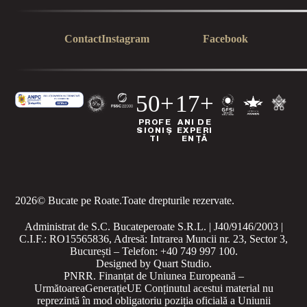
Contact
Instagram
Facebook
50+
17+
PROFE
ANI DE
SIONIȘ
EXPERI
TI
ENȚĂ
2026
© Bucate pe Roate.
Toate drepturile rezervate.
Administrat de S.C. Bucateperoate S.R.L. | J40/9146/2003 |
C.I.F.: RO15565836, Adresă: Intrarea Muncii nr. 23, Sector 3,
București – Telefon: +40 749 997 100.
Designed by
Quart Studio
.
PNRR. Finanțat de Uniunea Europeană –
UrmătoareaGenerațieUE
Conținutul acestui material nu
reprezintă în mod obligatoriu poziția oficială a Uniunii