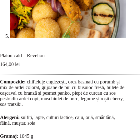
Platou cald – Revelion
164,00
lei
Compoziție:
chifteluțe englezești, orez basmati cu porumb și
mix de ardei colorat, gujoane de pui cu busuioc fresh, bulete de
cașcaval cu branză și pesmet panko, piept de curcan cu sos
pesto din ardei copt, muschiulet de porc, legume și roșii cherry,
sos tzatziki.
Alergeni:
sulfiți, lapte, culturi lactice, caju, ouă, smântână,
făină, muștar, soia
Gramaj:
1045 g