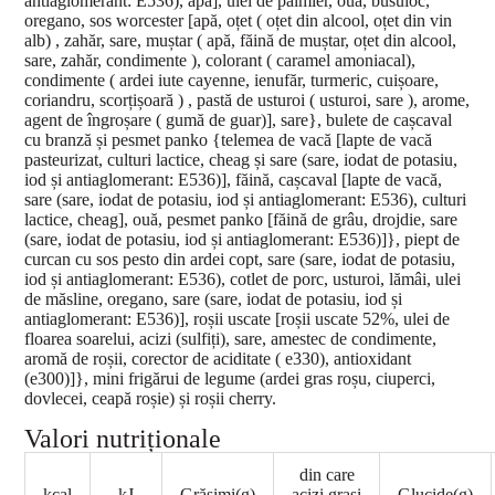
antiaglomerant: E536), apă], ulei de palmier, ouă, busuioc,
oregano, sos worcester [apă, oțet ( oțet din alcool, oțet din vin
alb) , zahăr, sare, muștar ( apă, făină de muștar, oțet din alcool,
sare, zahăr, condimente ), colorant ( caramel amoniacal),
condimente ( ardei iute cayenne, ienufăr, turmeric, cuișoare,
coriandru, scorțișoară ) , pastă de usturoi ( usturoi, sare ), arome,
agent de îngroșare ( gumă de guar)], sare}, bulete de cașcaval
cu branză și pesmet panko {telemea de vacă [lapte de vacă
pasteurizat, culturi lactice, cheag și sare (sare, iodat de potasiu,
iod și antiaglomerant: E536)], făină, cașcaval [lapte de vacă,
sare (sare, iodat de potasiu, iod și antiaglomerant: E536), culturi
lactice, cheag], ouă, pesmet panko [făină de grâu, drojdie, sare
(sare, iodat de potasiu, iod și antiaglomerant: E536)]}, piept de
curcan cu sos pesto din ardei copt, sare (sare, iodat de potasiu,
iod și antiaglomerant: E536), cotlet de porc, usturoi, lămâi, ulei
de măsline, oregano, sare (sare, iodat de potasiu, iod și
antiaglomerant: E536)], roșii uscate [roșii uscate 52%, ulei de
floarea soarelui, acizi (sulfiți), sare, amestec de condimente,
aromă de roșii, corector de aciditate ( e330), antioxidant
(e300)]}, mini frigărui de legume (ardei gras roșu, ciuperci,
dovlecei, ceapă roșie) și roșii cherry.
Valori nutriționale
din care
kcal
kJ
Grăsimi(g)
acizi grasi
Glucide(g)