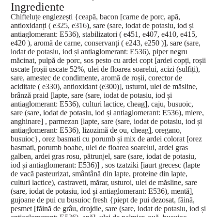
Ingrediente
Chifteluțe englezești {ceapă, bacon [carne de porc, apă,
antioxidanți ( e325, e316), sare (sare, iodat de potasiu, iod și
antiaglomerant: E536), stabilizatori ( e451, e407, e410, e415,
e420 ), aromă de carne, conservanți ( e243, e250 )], sare (sare,
iodat de potasiu, iod și antiaglomerant: E536), piper negru
măcinat, pulpă de porc, sos pesto cu ardei copt [ardei copți, roșii
uscate [roșii uscate 52%, ulei de floarea soarelui, acizi (sulfiți),
sare, amestec de condimente, aromă de roșii, corector de
aciditate ( e330), antioxidant (e300)], usturoi, ulei de măsline,
brânză praid [lapte, sare (sare, iodat de potasiu, iod și
antiaglomerant: E536), culturi lactice, cheag], caju, busuoic,
sare (sare, iodat de potasiu, iod și antiaglomerant: E536), miere,
anghinare] , parmezan [lapte, sare (sare, iodat de potasiu, iod și
antiaglomerant: E536), lizozimă de ou, cheag], oregano,
busuioc}, orez basmati cu porumb și mix de ardei colorat [orez
basmati, porumb boabe, ulei de floarea soarelui, ardei gras
galben, ardei gras rosu, pătrunjel, sare (sare, iodat de potasiu,
iod și antiaglomerant: E536)] , sos tzatziki [iaurt grecesc (lapte
de vacă pasteurizat, smântână din lapte, proteine din lapte,
culturi lactice), castraveti, mărar, usturoi, ulei de măsline, sare
(sare, iodat de potasiu, iod și antiaglomerant: E536), mentă],
gujoane de pui cu busuioc fresh {piept de pui dezosat, făină,
pesmet [făină de grâu, drojdie, sare (sare, iodat de potasiu, iod și